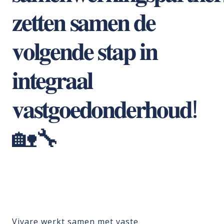
𝐳𝐞𝐭𝐭𝐞𝐧 𝐬𝐚𝐦𝐞𝐧 𝐝𝐞
𝐯𝐨𝐥𝐠𝐞𝐧𝐝𝐞 𝐬𝐭𝐚𝐩 𝐢𝐧
𝐢𝐧𝐭𝐞𝐠𝐫𝐚𝐚𝐥
𝐯𝐚𝐬𝐭𝐠𝐨𝐞𝐝𝐨𝐧𝐝𝐞𝐫𝐡𝐨𝐮𝐝!
🏡🔧
Vivare
werkt samen met vaste