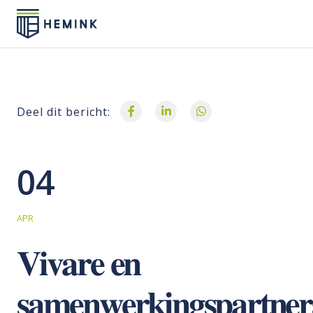
Deel dit bericht:
04
APR
𝐕𝐢𝐯𝐚𝐫𝐞 𝐞𝐧
𝐬𝐚𝐦𝐞𝐧𝐰𝐞𝐫𝐤𝐢𝐧𝐠𝐬𝐩𝐚𝐫𝐭𝐧𝐞𝐫