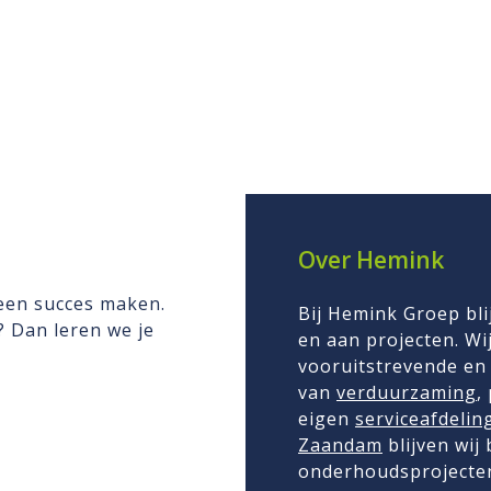
Over Hemink
 een succes maken.
Bij Hemink Groep bli
n? Dan leren we je
en aan projecten. Wij
vooruitstrevende en 
van
verduurzaming
,
eigen
serviceafdelin
Zaandam
blijven wij
onderhoudsprojecten