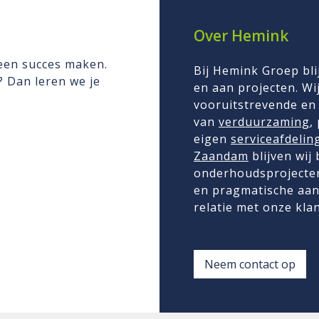
Over Hemink
 een succes maken.
Bij Hemink Groep bli
n? Dan leren we je
en aan projecten. Wij
vooruitstrevende en 
van
verduurzaming
,
eigen
serviceafdelin
Zaandam
blijven wij
onderhoudsprojecten
en pragmatische aan
relatie met onze kla
Neem contact op