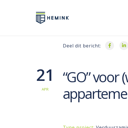
Deel dit bericht:
21
“GO” voor 
appartemen
APR
Type project:
Verduurzami