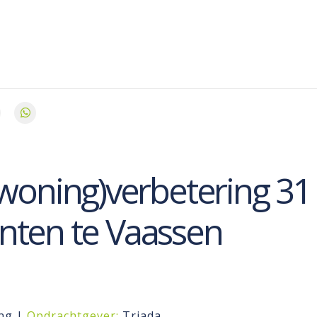
(woning)verbetering 31
ten te Vaassen
ng |
Opdrachtgever:
Triada