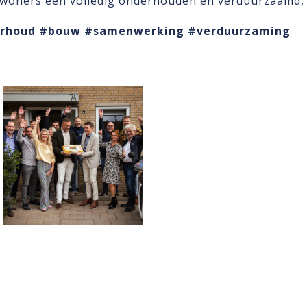
woners een volledig onderhouden en verduurzaamd, f
rhoud
#bouw
#samenwerking
#verduurzaming