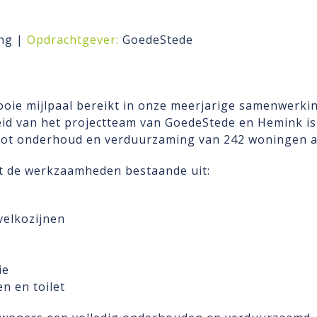
ng |
Opdrachtgever:
GoedeStede
ie mijlpaal bereikt in onze meerjarige samenwerki
eid van het projectteam van GoedeStede en Hemink i
oot onderhoud en verduurzaming van 242 woningen aa
et de werkzaamheden bestaande uit:
elkozijnen
ie
n en toilet