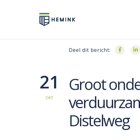
Deel dit bericht:
21
Groot ond
verduurza
OKT
Distelweg