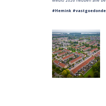
Medio 2026 hebben alle be
#Hemink
#vastgoedonde