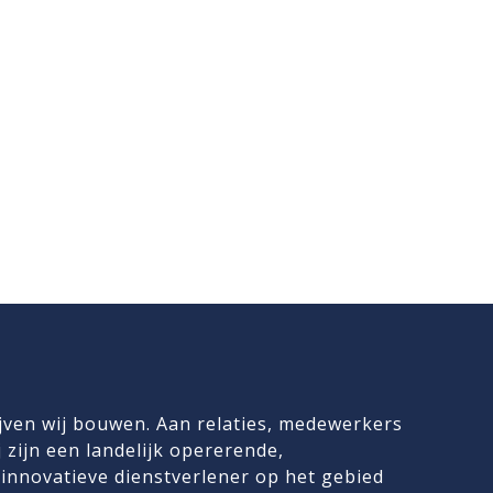
jven wij bouwen. Aan relaties, medewerkers
 zijn een landelijk opererende,
innovatieve dienstverlener op het gebied