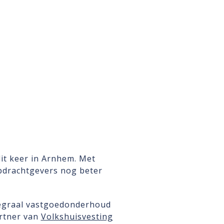
dit keer in Arnhem. Met
pdrachtgevers nog beter
tegraal vastgoedonderhoud
rtner van
Volkshuisvesting