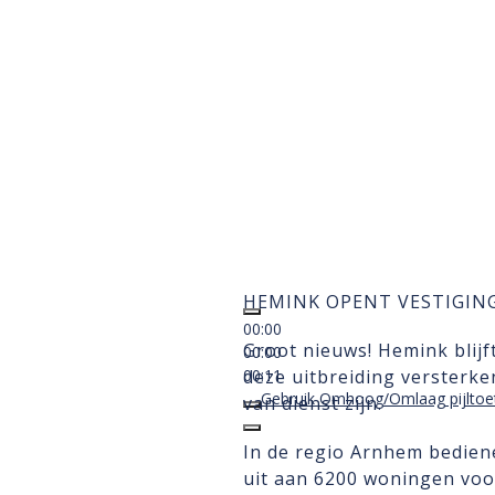
HEMINK OPENT VESTIGING
00:00
Groot nieuws! Hemink blijf
00:00
00:11
deze uitbreiding versterk
Gebruik Omhoog/Omlaag pijltoet
van dienst zijn.
In de regio Arnhem bedien
uit aan 6200 woningen vo