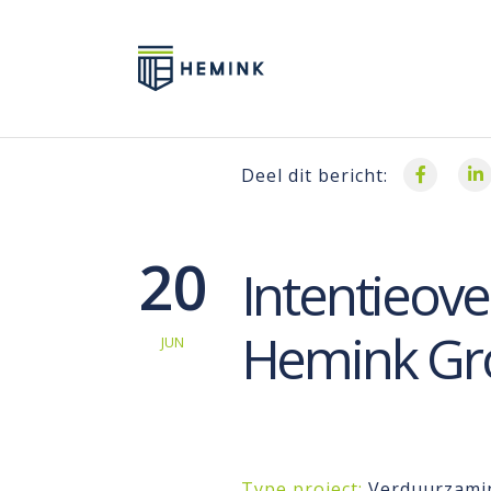
Deel dit bericht:
20
Intentieov
Hemink Gr
JUN
Type project:
Verduurzami