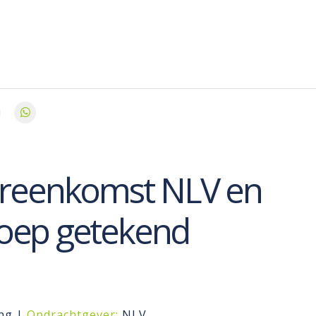
ereenkomst NLV en
oep getekend
ng |
Opdrachtgever:
NLV