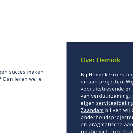
Over Hemink
 een succes maken.
Bij Hemink Groep bli
n? Dan leren we je
en aan projecten. Wij
vooruitstrevende en 
van
verduurzaming
,
eigen
serviceafdelin
Zaandam
blijven wij
onderhoudsprojecten
en pragmatische aan
relatie met onze kla