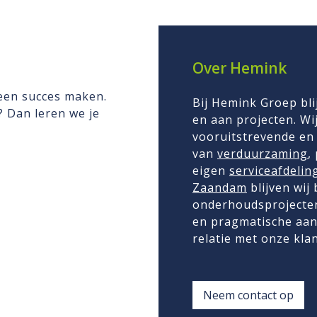
Over Hemink
 een succes maken.
Bij Hemink Groep bli
n? Dan leren we je
en aan projecten. Wij
vooruitstrevende en 
van
verduurzaming
,
eigen
serviceafdelin
Zaandam
blijven wij
onderhoudsprojecten
en pragmatische aan
relatie met onze kla
Neem contact op