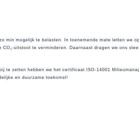
u zo min mogelijk te belasten. In toenemende mate letten we o
ze CO
-uitstoot te verminderen. Daarnaast dragen we ons stee
₂
 bij te zetten hebben we het certificaat ISO-14001 Milieuma
delijke en duurzame toekomst!