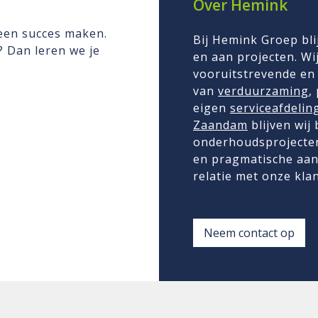
Over Hemink
 een succes maken.
Bij Hemink Groep bli
n? Dan leren we je
en aan projecten. Wij
vooruitstrevende en 
van
verduurzaming
,
eigen
serviceafdelin
Zaandam
blijven wij
onderhoudsprojecten
en pragmatische aan
relatie met onze kla
Neem contact op