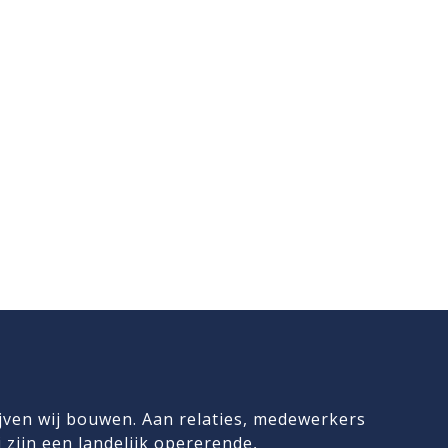
jven wij bouwen. Aan relaties, medewerkers
 zijn een landelijk opererende,