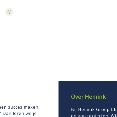
Over Hemink
 een succes maken.
Bij Hemink Groep bli
n? Dan leren we je
en aan projecten. Wij