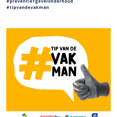
#preventiefgevelonderhoud
#tipvandevakman