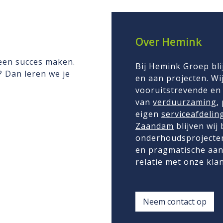
Over Hemink
 een succes maken.
Bij Hemink Groep bli
n? Dan leren we je
en aan projecten. Wij
vooruitstrevende en 
van
verduurzaming
,
eigen
serviceafdelin
Zaandam
blijven wij
onderhoudsprojecten
en pragmatische aan
relatie met onze kla
Neem contact op