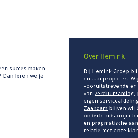
Over Hemink
 een succes maken.
Bij Hemink Groep bli
n? Dan leren we je
en aan projecten. Wij
vooruitstrevende en 
van
verduurzaming
,
eigen
serviceafdelin
Zaandam
blijven wij
onderhoudsprojecten
en pragmatische aan
relatie met onze kla