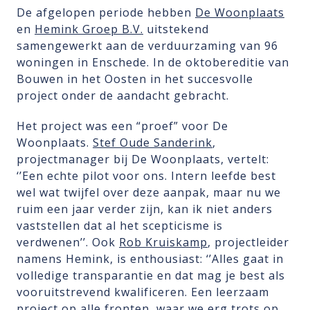
De afgelopen periode hebben
De Woonplaats
en
Hemink Groep B.V.
uitstekend
samengewerkt aan de verduurzaming van 96
woningen in Enschede. In de oktobereditie van
Bouwen in het Oosten in het succesvolle
project onder de aandacht gebracht.
Het project was een “proef” voor De
Woonplaats.
Stef Oude Sanderink
,
projectmanager bij De Woonplaats, vertelt:
‘’Een echte pilot voor ons. Intern leefde best
wel wat twijfel over deze aanpak, maar nu we
ruim een jaar verder zijn, kan ik niet anders
vaststellen dat al het scepticisme is
verdwenen’’. Ook
Rob Kruiskamp
, projectleider
namens Hemink, is enthousiast: ‘’Alles gaat in
volledige transparantie en dat mag je best als
vooruitstrevend kwalificeren. Een leerzaam
project op alle fronten, waar we erg trots op