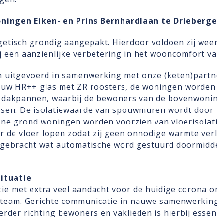
ingen Eiken- en Prins Bernhardlaan te Drieberge
tisch grondig aangepakt. Hierdoor voldoen zij weer
 een aanzienlijke verbetering in het wooncomfort v
uitgevoerd in samenwerking met onze (keten)partne
euw HR++ glas met ZR roosters, de woningen worden
e dakpannen, waarbij de bewoners van de bovenwoni
tsen. De isolatiewaarde van spouwmuren wordt door m
e grond woningen worden voorzien van vloerisolatie
er de vloer lopen zodat zij geen onnodige warmte ver
ngebracht wat automatische word gestuurd doormidde
ituatie
ie met extra veel aandacht voor de huidige corona o
s team. Gerichte communicatie in nauwe samenwerkin
rder richting bewoners en vaklieden is hierbij essenti