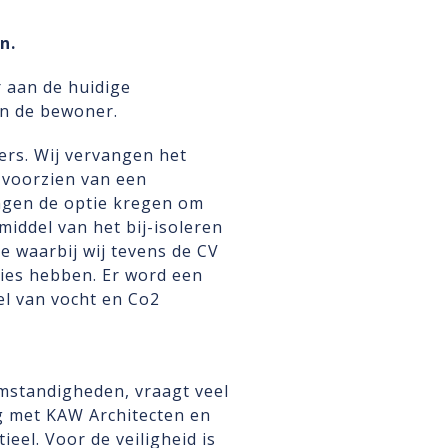
n.
 aan de huidige
an de bewoner.
rs. Wij vervangen het
 voorzien van een
ngen de optie kregen om
iddel van het bij-isoleren
 waarbij wij tevens de CV
lies hebben. Er word een
l van vocht en Co2
mstandigheden, vraagt veel
g met KAW Architecten en
eel. Voor de veiligheid is