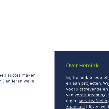
Over Hemink
 een succes maken.
Bij Hemink Groep bli
n? Dan leren we je
en aan projecten. Wij
vooruitstrevende en 
van
verduurzaming
,
eigen
serviceafdelin
Zaandam
blijven wij