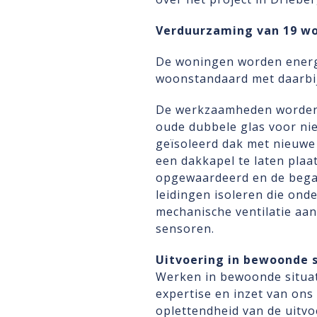
Verduurzaming van 19 won
De woningen worden energe
woonstandaard met daarbij
De werkzaamheden worden 
oude dubbele glas voor ni
geïsoleerd dak met nieuw
een dakkapel te laten plaa
opgewaardeerd en de began
leidingen isoleren die ond
mechanische ventilatie aa
sensoren.
Uitvoering in bewoonde s
Werken in bewoonde situat
expertise en inzet van on
oplettendheid van de uitvoe