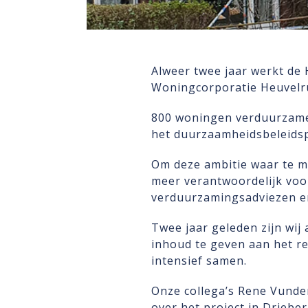
Alweer twee jaar werkt de
Woningcorporatie Heuvelr
800 woningen verduurzamen
het duurzaamheidsbeleidsp
Om deze ambitie waar te m
meer verantwoordelijk voo
verduurzamingsadviezen en
Twee jaar geleden zijn wij
inhoud te geven aan het r
intensief samen.
Onze collega’s Rene Vunder
over het project in Driebe