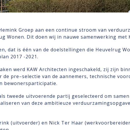
 Hemink Groep aan een continue stroom van verduur
ug Wonen. Dit doen wij in nauwe samenwerking met 
, dat is één van de doelstellingen die Heuvelrug 
lan 2017 -2021.
aken werd KAW Architecten ingeschakeld, zij zijn bi
r de pre–selectie van de aannemers, technische voo
 bewonersparticipatie.
 als tweede uitvoerende partij geselecteerd om same
ealiseren van deze ambitieuze verduurzamingsopgave.
ink (uitvoerder) en Nick Ter Haar (werkvoorbereider
rgen.