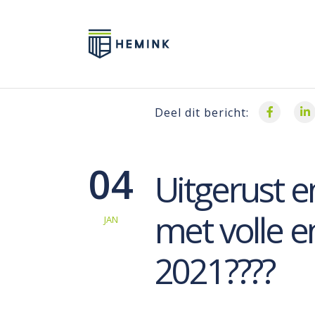
Deel dit bericht:
04
Uitgerust e
met volle en
JAN
2021????