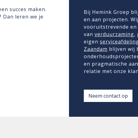
 een succes maken.
Bij Hemink Groep bli
n? Dan leren we je
en aan projecten. Wij
vooruitstrevende en 
van
verduurzaming
,
eigen
serviceafdelin
Zaandam
blijven wij
onderhoudsprojecten
en pragmatische aan
relatie met onze kla
Neem contact op