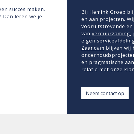
 een succes maken.
Bij Hemink Groep bli
n? Dan leren we je
en aan projecten. Wij
vooruitstrevende en 
van
verduurzaming
,
eigen
serviceafdelin
Zaandam
blijven wij
onderhoudsprojecten
en pragmatische aan
relatie met onze kla
Neem contact op