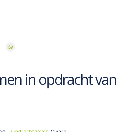
en in opdracht van
ng |
Opdrachtgever:
Vivare