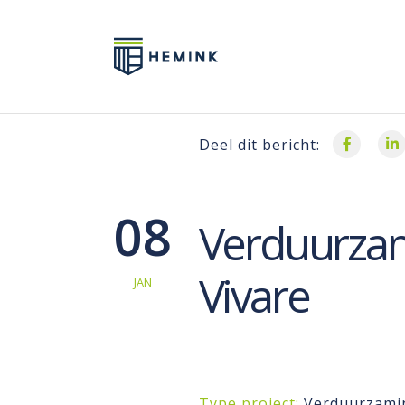
Deel dit bericht:
08
Verduurzam
Vivare
JAN
Type project:
Verduurzami