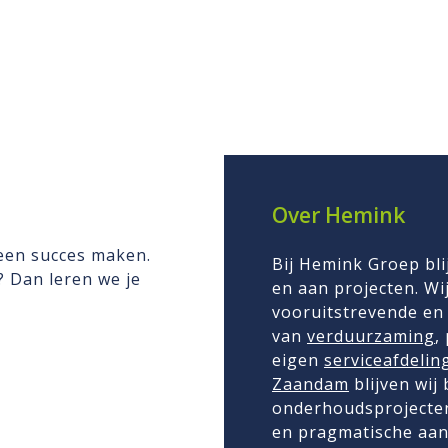
Over Hemink
 een succes maken.
Bij Hemink Groep bli
n? Dan leren we je
en aan projecten. Wij
vooruitstrevende en 
van
verduurzaming
,
eigen
serviceafdelin
Zaandam
blijven wij
onderhoudsprojecten
en pragmatische aan