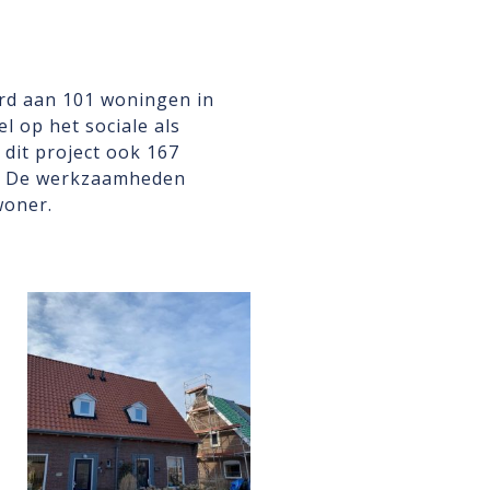
rd aan 101 woningen in
l op het sociale als
 dit project ook 167
d. De werkzaamheden
woner.