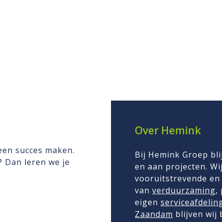
Over Hemink
 een succes maken.
Bij Hemink Groep bli
n? Dan leren we je
en aan projecten. Wij
vooruitstrevende en 
van
verduurzaming
,
eigen
serviceafdelin
Zaandam
blijven wij