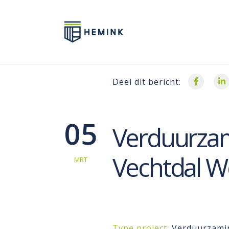
Deel dit bericht:
05
Verduurzam
Vechtdal 
MRT
Type project:
Verduurzami