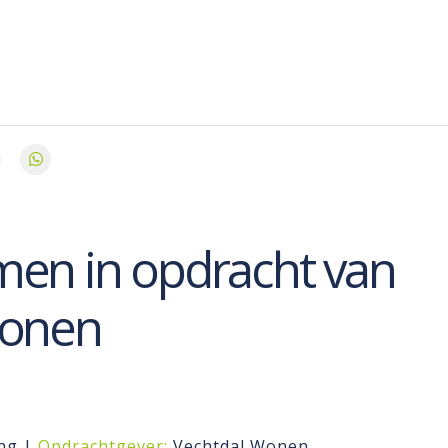
en in opdracht van
Wonen
ng |
Opdrachtgever:
Vechtdal Wonen